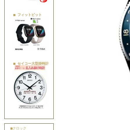
■ フィットビット
■ セイコー大型掛時計
■クロック