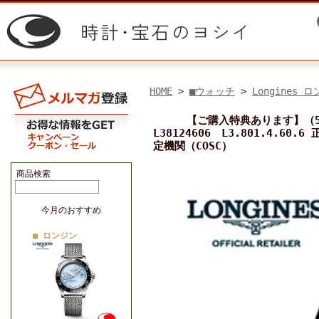
HOME
>
■ウォッチ
>
Longines 
【ご購入特典あります】（5年
L38124606 L3.801.4.
定機関（COSC）
商品検索
今月のおすすめ
■ ロンジン