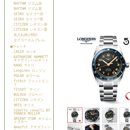
RHYTHM リズム掛
RHYTHM リズム置
SEIKO セイコー掛
SEIKO セイコー置
CITIZEN シチズン掛
CITIZEN シチズン置
名入れ掛け時計
セイコーエムブレム
■ウォッチ
CASIO カシオ
KATHARINE HAMNETT
キャサリンハムネット
RADO ラドー
Longines ロンジン
POLAR ポラール
fitbit フィットビッ
ト
TISSOT ティソ
BULOVA ブローバ
CITIZEN シチズン
ORIS オリス
roberto cavalli BY
FRANCK MULLER
ORIENT STAR オリエン
トスター
Amazfit アマズフィッ