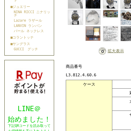
ト
■ジュエリー
NINA RICCI ニナリッ
チ
Lazare ラザール
LANVIN ランバン
パール ネックレス
■コラントッテ
■サングラス
GUCCI グッチ
拡大表示
商品番号
L3.812.4.60.6
ケース
LINE＠
始めました！
下記QRコードを読み取って