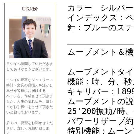
カラー シルバー
店長紹介
インデックス：
ペ
針：
ブルーのステ
ムーブメント＆機
ヨシイへ訪問していただきま
ムーブメントタイ
してありがとうございます。
機能：時、分、秒
ヨシイの豊富なジュエリー・
時計・文具の品揃えを活かし
キャリバー：L89
幸せを皆様にお届けする
ページを、作成させて頂きま
ムーブメントの説
した。人生の晴れ日を、ヨシ
イがお手伝いをさせて頂きた
25'200振動
いと願っております。
パワーリザーブ約
多くの、要望をお聞かせくだ
特別機能：ムーン
さい。宜しくお願い致しま
す。