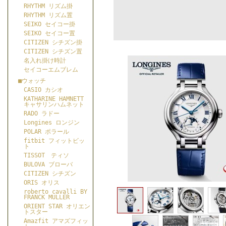
RHYTHM リズム掛
RHYTHM リズム置
SEIKO セイコー掛
SEIKO セイコー置
CITIZEN シチズン掛
CITIZEN シチズン置
名入れ掛け時計
セイコーエムブレム
■ウォッチ
CASIO カシオ
KATHARINE HAMNETT
キャサリンハムネット
RADO ラドー
Longines ロンジン
POLAR ポラール
fitbit フィットビッ
ト
TISSOT ティソ
BULOVA ブローバ
CITIZEN シチズン
ORIS オリス
roberto cavalli BY
FRANCK MULLER
ORIENT STAR オリエン
トスター
Amazfit アマズフィッ