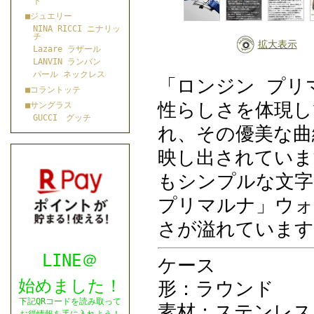
ト
■ジュエリー
NINA RICCI ニナリッ
チ
拡大表示
Lazare ラザール
LANVIN ランバン
パール ネックレス
「ロンジン プリ
■コラントッテ
性らしさを体現し
■サングラス
GUCCI グッチ
れ、その優美な曲
映し出されてい
もシンプルな文字
プリマルナ」ウォ
さが溢れています
LINE＠
ケース
始めました！
形：ラウンド
下記QRコードを読み取って
素材：ステンレス