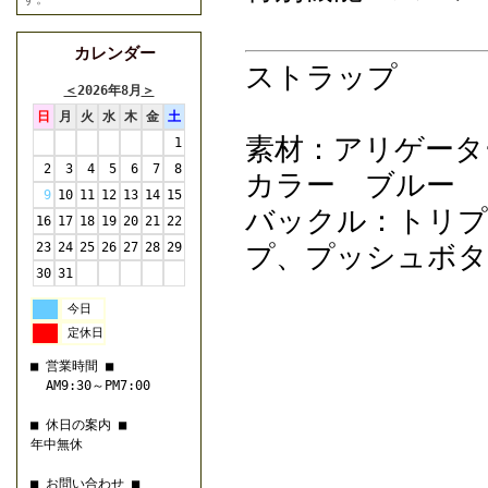
カレンダー
ストラップ
＜
2026年8月
＞
日
月
火
水
木
金
土
素材：アリゲータ
1
2
3
4
5
6
7
8
カラー ブルー
9
10
11
12
13
14
15
バックル：トリプ
16
17
18
19
20
21
22
23
24
25
26
27
28
29
プ、プッシュボタ
30
31
今日
定休日
■ 営業時間 ■
AM9:30～PM7:00
■ 休日の案内 ■
年中無休
■ お問い合わせ ■