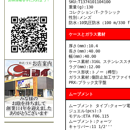
お得情報を手に入れよう！
SKU:T1374101104100
重量(g):130
コレクション:T-クラシック
性別:メンズ
防水:10気圧防水（100 m/330 
ケースとガラス素材
厚さ(mm):10.4
長さ(mm):40.00
幅(mm):40.00
ケース素材:316L ステンレス
ラグ(mm):12.00
ケース形状:トノー（樽型）
ガラス素材:傷防止加工サファイ
PRX:ブラック文字盤
ムーブメント
ムーブメント タイプ:クォーツ
ジュエル(pcs):3
モデル:ETA F06.115
ムーブメント:クォーツ
キャリバー:11 1/2'''