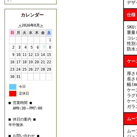
デザ
仕様
カレンダー
＜
2026年8月
＞
SKU:
重量(
日
月
火
水
木
金
土
コレ
1
性別
2
3
4
5
6
7
8
防水:
9
10
11
12
13
14
15
ケー
16
17
18
19
20
21
22
23
24
25
26
27
28
29
厚さ(
30
31
長さ(
幅(m
今日
ケー
定休日
ラグ(
ケー
■ 営業時間 ■
ガラ
AM9:30～PM7:00
ムー
■ 休日の案内 ■
年中無休
ムー
■ お問い合わせ ■
ジュエ