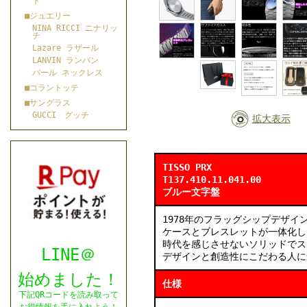
ト
■ジュエリー
NINA RICCI ニナリッ
チ
Lazare ラザール
LANVIN ランバン
パール ネックレス
■コラントッテ
■サングラス
GUCCI グッチ
拡大表示
TISSO PRX
T137.410.11.041.00
ブルー文字盤
1978年のフラッグシップデザイ
ケースとブレスレットが一体化し
時代を感じさせないソリッドでス
LINE＠
デザインと創造性にこだわる人に
始めました！
仕様
下記QRコードを読み取って