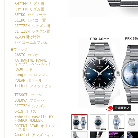
RHYTHM リズム掛
RHYTHM リズム置
SEIKO セイコー掛
SEIKO セイコー置
CITIZEN シチズン掛
CITIZEN シチズン置
名入れ掛け時計
セイコーエムブレム
■ウォッチ
CASIO カシオ
KATHARINE HAMNETT
キャサリンハムネット
RADO ラドー
Longines ロンジン
POLAR ポラール
fitbit フィットビッ
ト
TISSOT ティソ
BULOVA ブローバ
CITIZEN シチズン
ORIS オリス
roberto cavalli BY
FRANCK MULLER
ORIENT STAR オリエン
トスター
Amazfit アマズフィッ