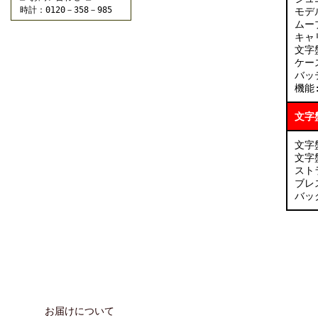
時計：0120－358－985
モデル
ムー
キャリ
文字
ケース
バッ
機能:
文字
文字
文字盤
スト
ブレ
バッ
お届けについて