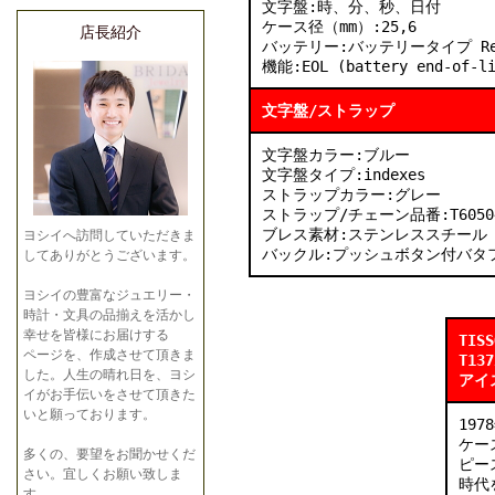
文字盤:時、分、秒、日付
ケース径（mm）:25,6
店長紹介
バッテリー:バッテリータイプ Ren
機能:EOL (battery end-of-li
文字盤/ストラップ
文字盤カラー:ブルー
文字盤タイプ:indexes
ストラップカラー:グレー
ストラップ/チェーン品番:T60504
ブレス素材:ステンレススチール
ヨシイへ訪問していただきま
バックル:プッシュボタン付バタ
してありがとうございます。
ヨシイの豊富なジュエリー・
時計・文具の品揃えを活かし
幸せを皆様にお届けする
TISS
ページを、作成させて頂きま
T137
した。人生の晴れ日を、ヨシ
アイ
イがお手伝いをさせて頂きた
いと願っております。
19
ケー
多くの、要望をお聞かせくだ
ピー
さい。宜しくお願い致しま
時代
す。