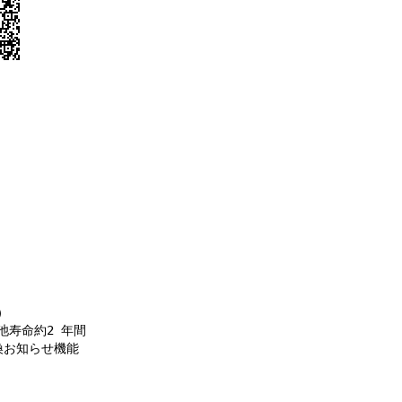
）
寿命約2 年間
換お知らせ機能