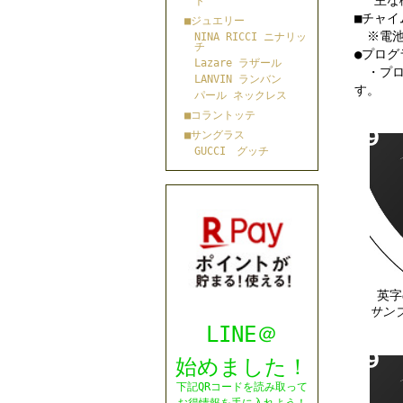
主な機
ト
■チャ
■ジュエリー
※電池
NINA RICCI ニナリッ
チ
●プログ
Lazare ラザール
・プロ
LANVIN ランバン
す。
パール ネックレス
■コラントッテ
■サングラス
GUCCI グッチ
英字
サンプ
LINE＠
始めました！
下記QRコードを読み取って