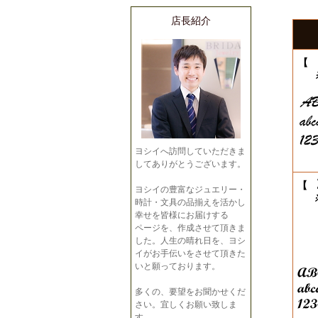
店長紹介
【
※
ヨシイへ訪問していただきま
してありがとうございます。
【
ヨシイの豊富なジュエリー・
※
時計・文具の品揃えを活かし
幸せを皆様にお届けする
ページを、作成させて頂きま
した。人生の晴れ日を、ヨシ
イがお手伝いをさせて頂きた
いと願っております。
多くの、要望をお聞かせくだ
さい。宜しくお願い致しま
す。