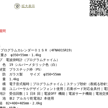
拡大表示
週間
報
プログラムカレンダー０１ＳＲ（4FNA01SR19）
さ φ350×55mm・1.4kg
 電波掛時計（プログラムチャイム）
 19 シルバーメタリック色（白）
質 プラスチック枠〈PS〉
 ガラス製 サイズ φ350×55mm
 1.4kg
 電子音式報時｜プログラムチャイム｜ステップ秒針（夜眠る秒針
 ユニバーサルデザインフォント使用｜石膏ボード対応金具付｜電池
 受信回数｜1 日8 回｜電波OFF 機能｜電波サーチ機能｜電池交
 単2 アルカリ乾電池2 本使用
2×400×405mm・2.0kg