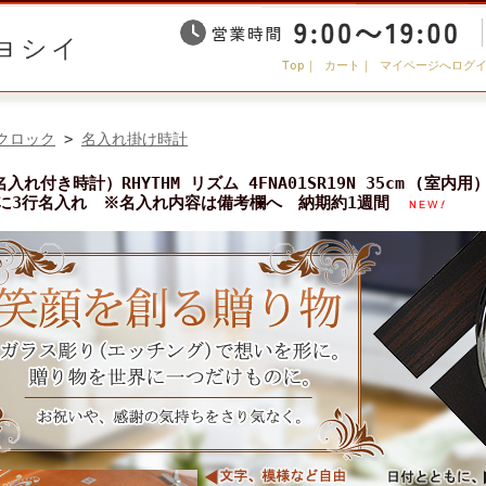
Top
｜
カート
｜
マイページへログ
クロック
>
名入れ掛け時計
名入れ付き時計）RHYTHM リズム 4FNA01SR19N 35cm (
に3行名入れ ※名入れ内容は備考欄へ 納期約1週間