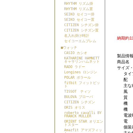
RHYTHM リズム掛
RHYTHM リズム置
SEIKO セイコー掛
SEIKO セイコー置
CITIZEN シチズン掛
CITIZEN シチズン置
名入れ掛け時計
納期約1
セイコーエムブレム
■ウォッチ
CASIO カシオ
製品情
KATHARINE HAMNETT
商品名 
キャサリンハムネット
RADO ラドー
サイズ・重
Longines ロンジン
タイプ
POLAR ポラール
配 色
fitbit フィットビッ
主な材
ト
風 防
TISSOT ティソ
BULOVA ブローバ
質 量
CITIZEN シチズン
機 構
ORIS オリス
機 能
roberto cavalli BY
電波時計
FRANCK MULLER
電 池
ORIENT STAR オリエン
トスター
個装箱 8
Amazfit アマズフィッ