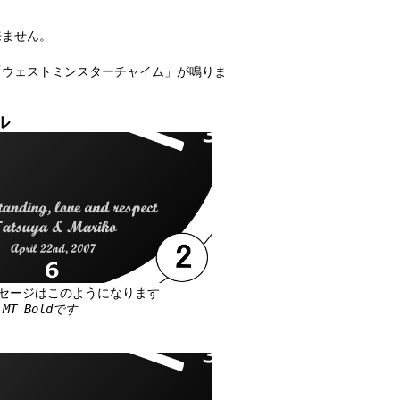
来ません。
ウェストミンスターチャイム」が鳴りま
ル
セージはこのようになります
MT Boldです