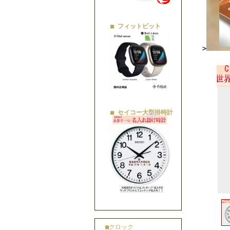
■ フィットビット
>
■ セイコー大型掛時計
■クロック