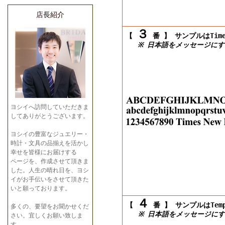
店長紹介
３
【
番 】
サンプルはTimes
※ 日本語をメッセージにす
ヨシイへ訪問していただきま
してありがとうございます。
ヨシイの豊富なジュエリー・
時計・文具の品揃えを活かし
幸せを皆様にお届けする
ページを、作成させて頂きま
した。人生の晴れ日を、ヨシ
イがお手伝いをさせて頂きた
いと願っております。
４
【
番 】
サンプルはTempu
多くの、要望をお聞かせくだ
※ 日本語をメッセージにす
さい。宜しくお願い致しま
す。