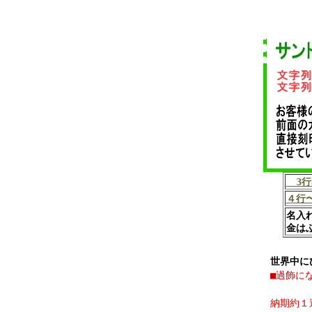
3行
４行
名入
金は
世界中に
■過飾に
納期約１