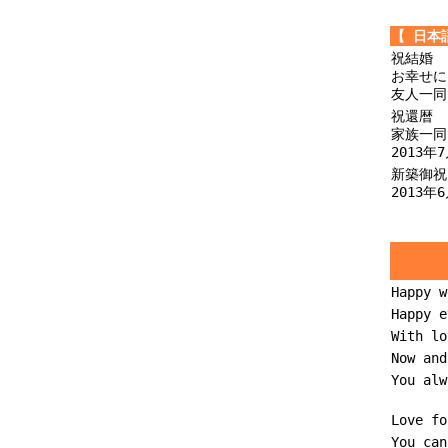
【 日本
祝結婚
お幸せに
友人一同
祝還暦
家族一同
2013年
新築御祝
2013年
Happy w
Happy e
With lo
Now and
You alw
Love fo
You can