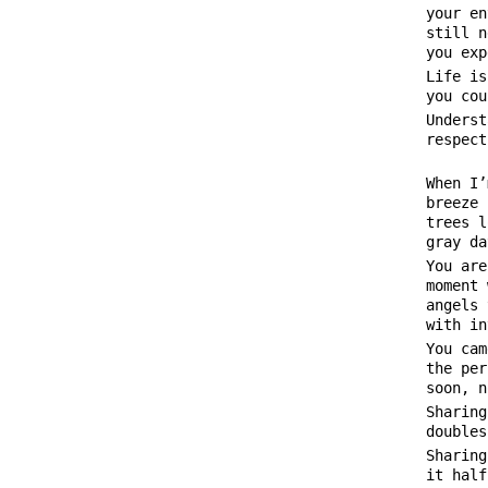
your en
still n
you exp
Life is
you cou
Underst
respect
When I’
breeze 
trees l
gray da
You are
moment 
angels 
with in
You cam
the per
soon, n
Sharing
doubles
Sharing
it half