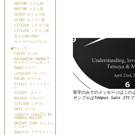
RHYTHM リズム掛
RHYTHM リズム置
SEIKO セイコー掛
SEIKO セイコー置
CITIZEN シチズン掛
CITIZEN シチズン置
名入れ掛け時計
セイコーエムブレム
■ウォッチ
CASIO カシオ
KATHARINE HAMNETT
キャサリンハムネット
RADO ラドー
Longines ロンジン
POLAR ポラール
fitbit フィットビッ
ト
英字のみでのメッセージはこの
TISSOT ティソ
サンプルはTempus Sans ITC
BULOVA ブローバ
CITIZEN シチズン
ORIS オリス
roberto cavalli BY
FRANCK MULLER
ORIENT STAR オリエン
トスター
Amazfit アマズフィッ