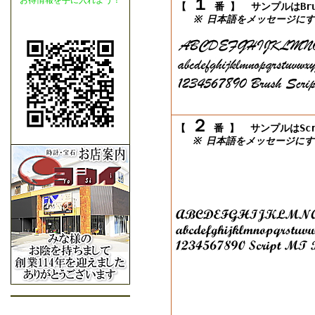
１
お得情報を手に入れよう！
【
番 】
サンプルはBrush
※ 日本語をメッセージにす
２
【
番 】
サンプルはScrip
※ 日本語をメッセージにす