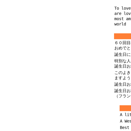
To love
are lov
most am
world
６０回目
おめでと
誕生日に
特別な人
誕生日お
このよき
ますよう
誕生日お
誕生日お
（フラン
A li
A We
Best