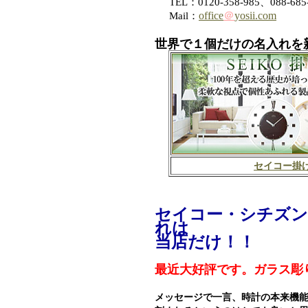
TEL：0120-358-985、088-685
office
＠
yosii.com
Mail：
世界で１個だけの名入れを
セイコー掛
セイコー・シチズン
れは
当店だけ！！
最近大好評です。ガラス彫
メッセージで一言、時計の本来機