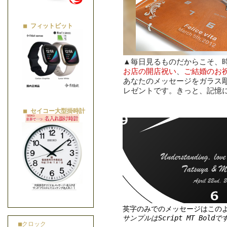
■ フィットビット
▲毎日見るものだからこそ、
お店の開店祝い
、
ご結婚のお
あなたのメッセージをガラス
レゼントです。きっと、記憶
■ セイコー大型掛時計
英字のみでのメッセージはこの
サンプルはScript MT Boldで
■クロック