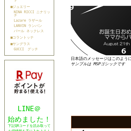
ト
■ジュエリー
NINA RICCI ニナリッ
チ
Lazare ラザール
LANVIN ランバン
パール ネックレス
■コラントッテ
■サングラス
GUCCI グッチ
日本語のメッセージはこのよう
サンプルは MSPゴシックです
LINE＠
始めました！
下記QRコードを読み取って