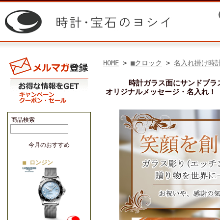
HOME
>
■クロック
>
名入れ掛け時
時計ガラス面にサンドブラ
オリジナルメッセージ・名入れ！
商品検索
今月のおすすめ
■ ロンジン