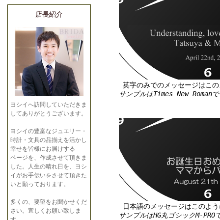
店長紹介
英字のみでのメッセージはこの
サンプルはTimes New Roman
ヨシイへ訪問していただきま
してありがとうございます。
ヨシイの豊富なジュエリー・
時計・文具の品揃えを活かし
幸せを皆様にお届けする
ページを、作成させて頂きま
した。人生の晴れ日を、ヨシ
イがお手伝いをさせて頂きた
いと願っております。
多くの、要望をお聞かせくだ
日本語のメッセージはこのよう
さい。宜しくお願い致しま
サンプルはHG丸ゴシックM-PRO
す。