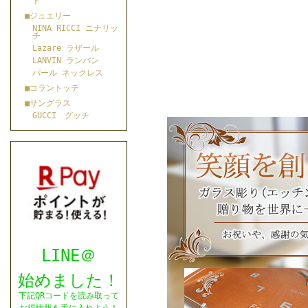
ト
■ジュエリー
NINA RICCI ニナリッ
チ
Lazare ラザール
LANVIN ランバン
パール ネックレス
■コラントッテ
■サングラス
GUCCI グッチ
LINE＠
始めました！
下記QRコードを読み取って