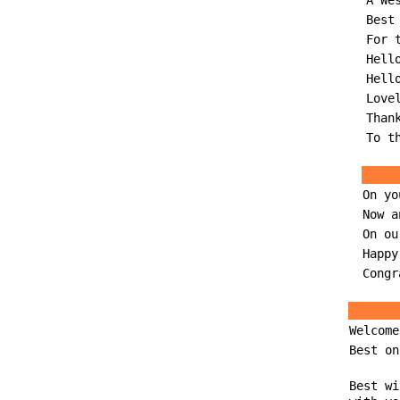
A We
Best
For 
Hell
Hell
Love
Than
To t
On yo
Now a
On ou
Happy
Congr
Welcome
Best on
Best wi