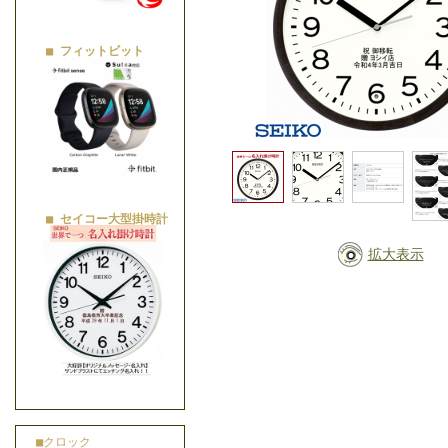
■ フィットビット
■ セイコー大型掛時計
拡大表示
■クロック