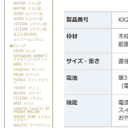
RHYTHM リズム掛
RHYTHM リズム置
SEIKO セイコー掛
SEIKO セイコー置
CITIZEN シチズン掛
CITIZEN シチズン置
名入れ掛け時計
セイコーエムブレム
■ウォッチ
CASIO カシオ
KATHARINE HAMNETT
キャサリンハムネット
RADO ラドー
Longines ロンジン
POLAR ポラール
fitbit フィットビッ
ト
TISSOT ティソ
BULOVA ブローバ
CITIZEN シチズン
ORIS オリス
roberto cavalli BY
FRANCK MULLER
ORIENT STAR オリエン
トスター
Amazfit アマズフィッ