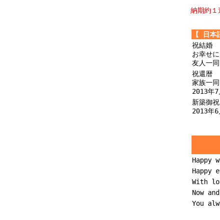
納期約１
【 日本
祝結婚
お幸せに
友人一同
祝還暦
家族一同
2013年
新築御祝
2013年
Happy w
Happy e
With lo
Now and
You alw