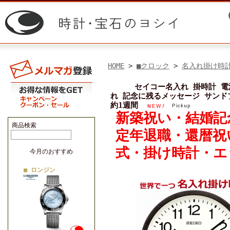
HOME
>
■クロック
>
名入れ掛け時
セイコー名入れ 掛時計 電
れ 記念に残るメッセージ サンドブ
約1週間
新築祝い・結婚記
商品検索
定年退職・還暦祝
式・掛け時計・エ
今月のおすすめ
■ ロンジン