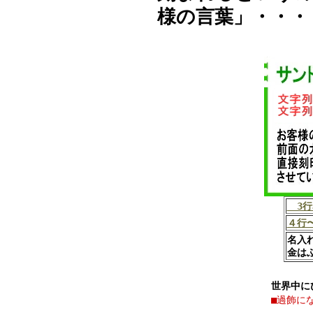
様の言葉」・・・
3行
４行
名入
金は
世界中に
■過飾に