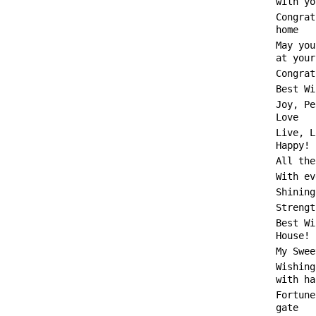
with yo
Congrat
home
May you
at your
Congrat
Best Wi
Joy, Pe
Love
Live, L
Happy!
All the
With ev
Shining
Strengt
Best Wi
House!
My Swee
Wishing
with ha
Fortune
gate