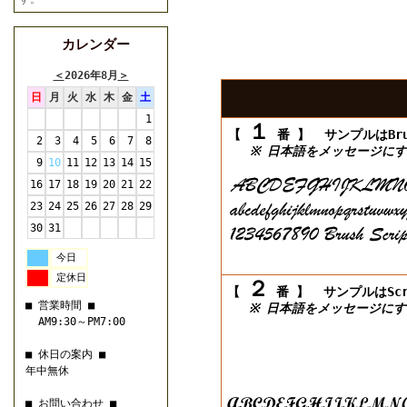
カレンダー
＜
2026年8月
＞
日
月
火
水
木
金
土
1
１
【
番 】
サンプルはBrush
2
3
4
5
6
7
8
※ 日本語をメッセージにす
9
10
11
12
13
14
15
16
17
18
19
20
21
22
23
24
25
26
27
28
29
30
31
今日
定休日
２
【
番 】
サンプルはScrip
■ 営業時間 ■
※ 日本語をメッセージにす
AM9:30～PM7:00
■ 休日の案内 ■
年中無休
■ お問い合わせ ■