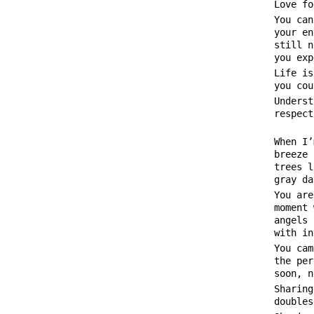
Love fo
You can
your en
still n
you exp
Life is
you cou
Underst
respect
When I’
breeze 
trees l
gray da
You are
moment 
angels 
with in
You cam
the per
soon, n
Sharing
doubles