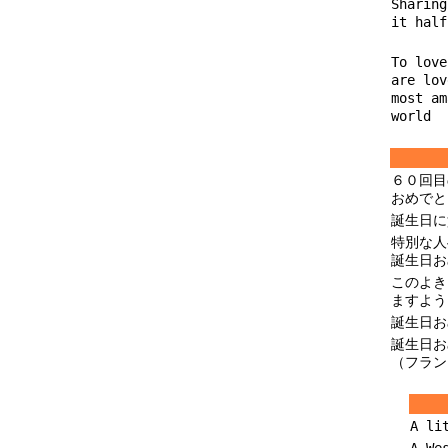
Sharing
it half
To love
are lov
most am
world
６０回目
おめでと
誕生日に
特別な人
誕生日お
このよき
ますよう
誕生日お
誕生日お
（フラン
A li