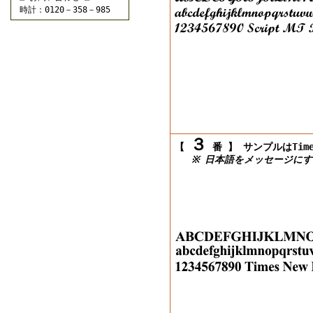
時計：0120－358－985
３
【
番 】
サンプルはTimes
※ 日本語をメッセージにす