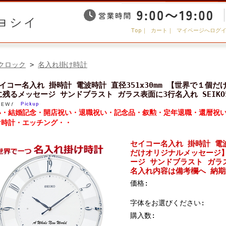
Top
｜
カート
｜
マイページへログ
クロック
>
名入れ掛け時計
イコー名入れ 掛時計 電波時計 直径351x30mm 【世界で１個
に残るメッセージ サンドブラスト ガラス表面に3行名入れ SEIKO
い・結婚記念・開店祝い・退職祝い・記念品・叙勲・定年退職・還暦祝
け時計・エッチング・・
セイコー名入れ 掛時計 電波
だけオリジナルメッセージ
ージ サンドブラスト ガラス表
名入れ内容は備考欄へ 納期
価格:
字体をお選びください:
購入数: