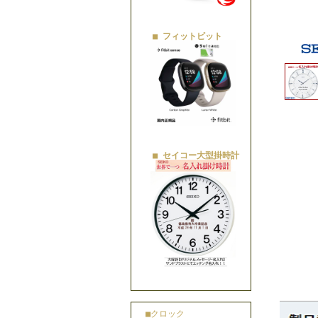
■ フィットビット
■ セイコー大型掛時計
■クロック