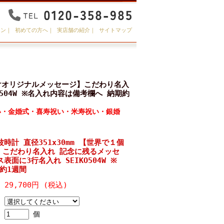
イン
｜
初めての方へ
｜
実店舗の紹介
｜
サイトマップ
だけオリジナルメッセージ】こだわり名入
504W ※名入れ内容は備考欄へ 納期約
い・金婚式・喜寿祝い・米寿祝い・銀婚
時計 直径351x30mm 【世界で１個
】こだわり名入れ 記念に残るメッセ
面に3行名入れ SEIKO504W ※
約1週間
29,700円 (税込)
個