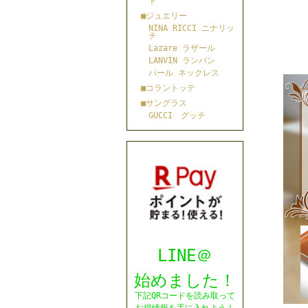
ト
■ジュエリー
NINA RICCI ニナリッ
チ
Lazare ラザール
LANVIN ランバン
パール ネックレス
■コラントッテ
■サングラス
GUCCI グッチ
LINE＠
始めました！
下記QRコードを読み取って