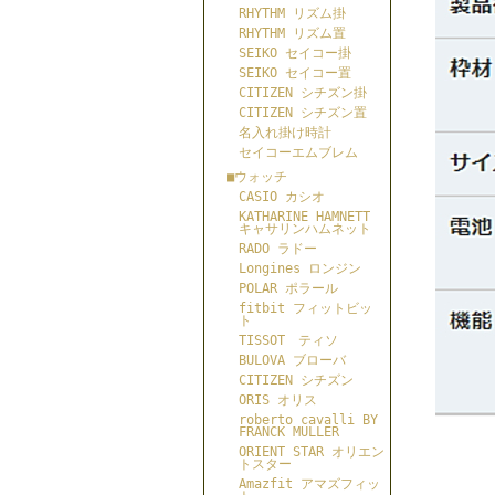
RHYTHM リズム掛
RHYTHM リズム置
SEIKO セイコー掛
SEIKO セイコー置
CITIZEN シチズン掛
CITIZEN シチズン置
名入れ掛け時計
セイコーエムブレム
■ウォッチ
CASIO カシオ
KATHARINE HAMNETT
キャサリンハムネット
RADO ラドー
Longines ロンジン
POLAR ポラール
fitbit フィットビッ
ト
TISSOT ティソ
BULOVA ブローバ
CITIZEN シチズン
ORIS オリス
roberto cavalli BY
FRANCK MULLER
ORIENT STAR オリエン
トスター
Amazfit アマズフィッ