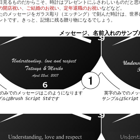
日見るものだからこそ、時計はプレゼントにふさわしいものだと思
の開店祝い
、
ご結婚のお祝い
、
定年退職のお祝い
などなど。
たのメッセージをガラス彫り（エッチング）で刻んだ時計は、世界
ントです。きっと、記憶に残る贈り物になるでしょう。
メッセージ、名前入れのサンプ
のみでのメッセージはこのようになります
英字のみでのメッ
ルはBrush Script Stdです
サンプルはScript 