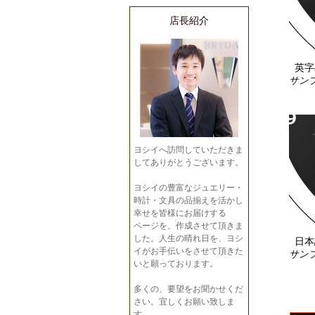
店長紹介
英字
サンプ
ヨシイへ訪問していただきま
してありがとうございます。
ヨシイの豊富なジュエリー・
時計・文具の品揃えを活かし
幸せを皆様にお届けする
ページを、作成させて頂きま
した。人生の晴れ日を、ヨシ
日本
イがお手伝いをさせて頂きた
サンプ
いと願っております。
多くの、要望をお聞かせくだ
さい。宜しくお願い致しま
す。