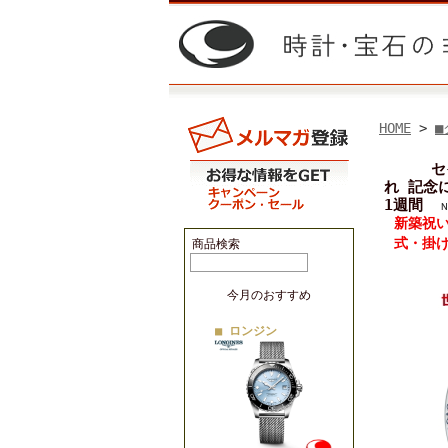
HOME
>
■
セ
れ 記念
1週間
新築祝
式・掛
商品検索
今月のおすすめ
■ ロンジン