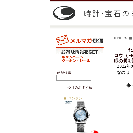
HOME
>
■
f
ロウ (F
眠の質を
2022
なのは
商品検索
今月のおすすめ
■ ロンジン