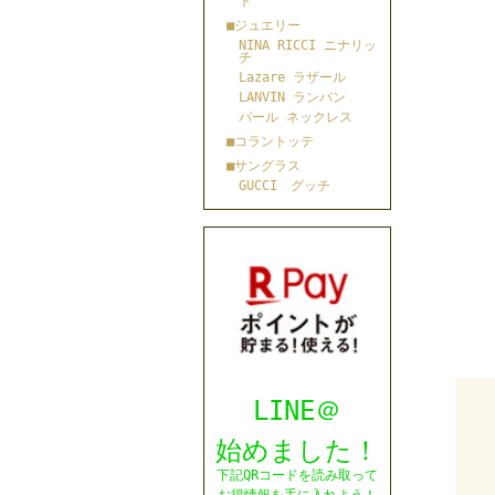
ト
■ジュエリー
NINA RICCI ニナリッ
チ
Lazare ラザール
LANVIN ランバン
パール ネックレス
■コラントッテ
■サングラス
GUCCI グッチ
LINE＠
始めました！
下記QRコードを読み取って