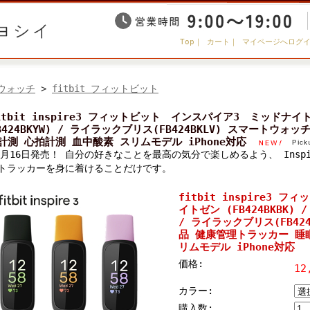
Top
｜
カート
｜
マイページへログ
ウォッチ
>
fitbit フィットビット
itbit inspire3 フィットビット インスパイア3 ミッドナイトゼ
B424BKYW) / ライラックブリス(FB424BKLV) スマートウ
計測 心拍計測 血中酸素 スリムモデル iPhone対応
年9月16日発売！ 自分の好きなことを最高の気分で楽しめるよう、 Insp
 トラッカーを身に着けることだけです。
fitbit inspire3
イトゼン (FB424BKBK) 
/ ライラックブリス(FB42
品 健康管理トラッカー 睡
リムモデル iPhone対応
価格:
12
カラー:
購入数: