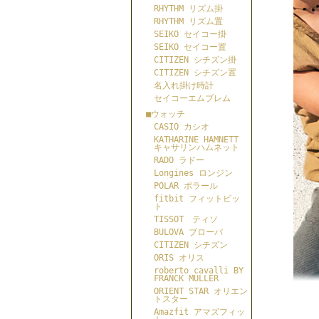
RHYTHM リズム掛
RHYTHM リズム置
SEIKO セイコー掛
SEIKO セイコー置
CITIZEN シチズン掛
CITIZEN シチズン置
名入れ掛け時計
セイコーエムブレム
■ウォッチ
CASIO カシオ
KATHARINE HAMNETT
キャサリンハムネット
RADO ラドー
Longines ロンジン
POLAR ポラール
fitbit フィットビッ
ト
TISSOT ティソ
BULOVA ブローバ
CITIZEN シチズン
ORIS オリス
roberto cavalli BY
FRANCK MULLER
ORIENT STAR オリエン
トスター
Amazfit アマズフィッ