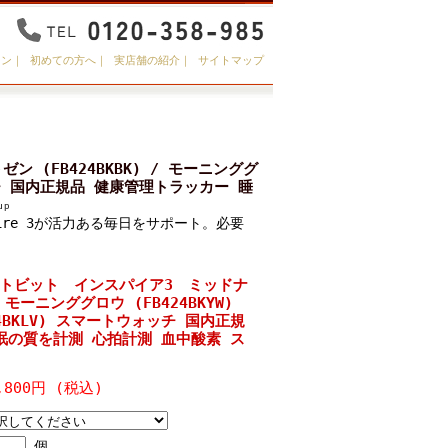
イン
｜
初めての方へ
｜
実店舗の紹介
｜
サイトマップ
ン (FB424BKBK) / モーニンググ
ォッチ 国内正規品 健康管理トラッカー 睡
ire 3が活力ある毎日をサポート。必要
 フィットビット インスパイア3 ミッドナ
/ モーニンググロウ (FB424BKYW)
4BKLV) スマートウォッチ 国内正規
眠の質を計測 心拍計測 血中酸素 ス
,800円 (税込)
個